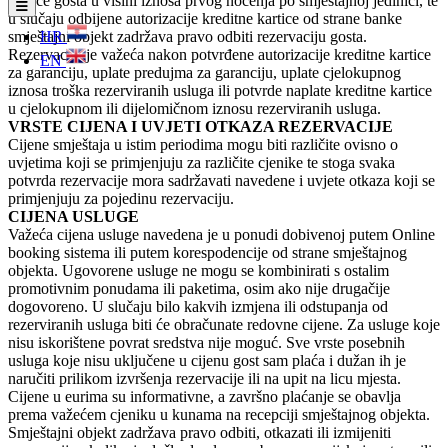
kartice gosta u visini iznosa prvog noćenja po smještajnoj jedinici, te
u slučaju odbijene autorizacije kreditne kartice od strane banke
smještajni objekt zadržava pravo odbiti rezervaciju gosta.
HR
Rezervacija je važeća nakon potvrđene autorizacije kreditne kartice
EN
za garanciju, uplate predujma za garanciju, uplate cjelokupnog
iznosa troška rezerviranih usluga ili potvrde naplate kreditne kartice
u cjelokupnom ili dijelomičnom iznosu rezerviranih usluga.
VRSTE CIJENA I UVJETI OTKAZA REZERVACIJE
Cijene smještaja u istim periodima mogu biti različite ovisno o
uvjetima koji se primjenjuju za različite cjenike te stoga svaka
potvrda rezervacije mora sadržavati navedene i uvjete otkaza koji se
primjenjuju za pojedinu rezervaciju.
CIJENA USLUGE
Važeća cijena usluge navedena je u ponudi dobivenoj putem Online
booking sistema ili putem korespodencije od strane smještajnog
objekta. Ugovorene usluge ne mogu se kombinirati s ostalim
promotivnim ponudama ili paketima, osim ako nije drugačije
dogovoreno. U slučaju bilo kakvih izmjena ili odstupanja od
rezerviranih usluga biti će obračunate redovne cijene. Za usluge koje
nisu iskorištene povrat sredstva nije moguć. Sve vrste posebnih
usluga koje nisu uključene u cijenu gost sam plaća i dužan ih je
naručiti prilikom izvršenja rezervacije ili na upit na licu mjesta.
Cijene u eurima su informativne, a završno plaćanje se obavlja
prema važećem cjeniku u kunama na recepciji smještajnog objekta.
Smještajni objekt zadržava pravo odbiti, otkazati ili izmijeniti