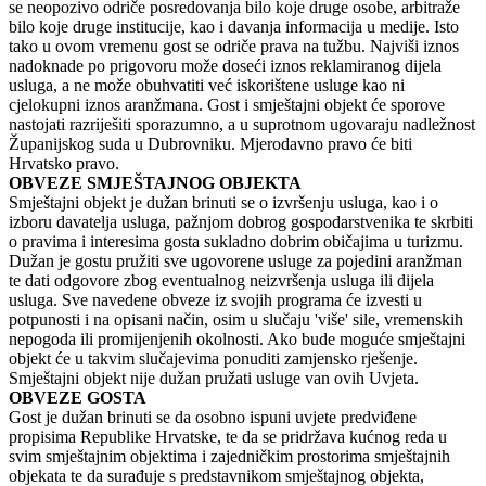
se neopozivo odriče posredovanja bilo koje druge osobe, arbitraže
bilo koje druge institucije, kao i davanja informacija u medije. Isto
tako u ovom vremenu gost se odriče prava na tužbu. Najviši iznos
nadoknade po prigovoru može doseći iznos reklamiranog dijela
usluga, a ne može obuhvatiti već iskorištene usluge kao ni
cjelokupni iznos aranžmana. Gost i smještajni objekt će sporove
nastojati razriješiti sporazumno, a u suprotnom ugovaraju nadležnost
Županijskog suda u Dubrovniku. Mjerodavno pravo će biti
Hrvatsko pravo.
OBVEZE SMJEŠTAJNOG OBJEKTA
Smještajni objekt je dužan brinuti se o izvršenju usluga, kao i o
izboru davatelja usluga, pažnjom dobrog gospodarstvenika te skrbiti
o pravima i interesima gosta sukladno dobrim običajima u turizmu.
Dužan je gostu pružiti sve ugovorene usluge za pojedini aranžman
te dati odgovore zbog eventualnog neizvršenja usluga ili dijela
usluga. Sve navedene obveze iz svojih programa će izvesti u
potpunosti i na opisani način, osim u slučaju 'više' sile, vremenskih
nepogoda ili promijenjenih okolnosti. Ako bude moguće smještajni
objekt će u takvim slučajevima ponuditi zamjensko rješenje.
Smještajni objekt nije dužan pružati usluge van ovih Uvjeta.
OBVEZE GOSTA
Gost je dužan brinuti se da osobno ispuni uvjete predviđene
propisima Republike Hrvatske, te da se pridržava kućnog reda u
svim smještajnim objektima i zajedničkim prostorima smještajnih
objekata te da surađuje s predstavnikom smještajnog objekta,