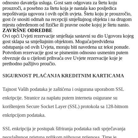
odnosno davatelja usluga. Gost sam odgovara za štetu koju
prouzroči, a posebno za štetu koja je nastala kao posljedica
nepoštivanja ugovora i ovih općih uvjeta. Štetu koju je prouzročio,
gost će snositi odmah na recepciji smještajnog objekta i na drugom
mjestu određenom od fizičke ili pravne osobe kojoj je štetu nanio.
ZAVRŠNE ODREDBE
Ovi opći Uvjeti rezervacije smještaja sastavni su dio Ugovora kojeg
gost sklapa sa smještajnim objektom. Moguća/predviđena
odstupanja od ovih Uvjeta, moraju biti navedena uz tekst ponude.
Potvrdom rezervacije gost se pismenim odnosno usmenim putem
obvezuje da u cijelosti prihvaća ove Uvjete rezervacije koje je
prethodno pažljivo proučio.
SIGURNOST PLAĆANJA KREDITNIM KARTICAMA
Tajnost Vaših podataka je zaštićena i osigurana uporabom SSL
enkripcije. Stranice za naplatu putem interneta osigurane su
korištenjem Secure Socket Layer (SSL) protokola sa 128-bitnom
enkripcijom podataka.
SSL enkripcija je postupak šifriranja podataka radi sprječavanja
neovlaštenog pristupa prilikom njihovog prijenosa. Time je