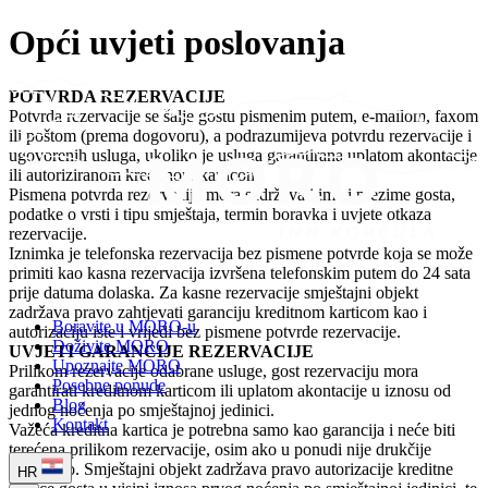
Opći uvjeti poslovanja
POTVRDA REZERVACIJE
Potvrda rezervacije se šalje gostu pismenim putem, e-mailom, faxom
ili poštom (prema dogovoru), a podrazumijeva potvrdu rezervacije i
ugovorenih usluga, ukoliko je usluga garantirana uplatom akontacije
ili autoriziranom kreditnom karticom.
Pismena potvrda rezervacije mora sadržavati ime i prezime gosta,
podatke o vrsti i tipu smještaja, termin boravka i uvjete otkaza
rezervacije.
Iznimka je telefonska rezervacija bez pismene potvrde koja se može
primiti kao kasna rezervacija izvršena telefonskim putem do 24 sata
prije datuma dolaska. Za kasne rezervacije smještajni objekt
zadržava pravo zahtjevati garanciju kreditnom karticom kao i
Boravite u MORO-u
autorizaciju iste i vrijedi bez pismene potvrde rezervacije.
Doživite MORO
UVJETI GARANCIJE REZERVACIJE
Upoznajte MORO
Prilikom rezervacije odabrane usluge, gost rezervaciju mora
Posebne ponude
garantirati kreditnom karticom ili uplatom akontacije u iznosu od
Blog
jednog noćenja po smještajnoj jedinici.
Kontakt
Važeća kreditna kartica je potrebna samo kao garancija i neće biti
terećena prilikom rezervacije, osim ako u ponudi nije drukčije
navedeno. Smještajni objekt zadržava pravo autorizacije kreditne
HR