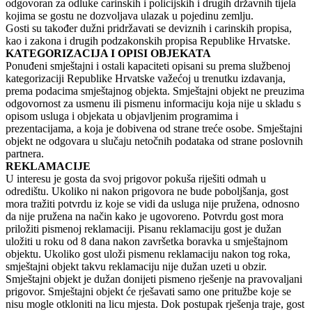
odgovoran za odluke carinskih i policijskih i drugih državnih tijela
kojima se gostu ne dozvoljava ulazak u pojedinu zemlju.
Gosti su također dužni pridržavati se deviznih i carinskih propisa,
kao i zakona i drugih podzakonskih propisa Republike Hrvatske.
KATEGORIZACIJA I OPISI OBJEKATA
Ponuđeni smještajni i ostali kapaciteti opisani su prema službenoj
kategorizaciji Republike Hrvatske važećoj u trenutku izdavanja,
prema podacima smještajnog objekta. Smještajni objekt ne preuzima
odgovornost za usmenu ili pismenu informaciju koja nije u skladu s
opisom usluga i objekata u objavljenim programima i
prezentacijama, a koja je dobivena od strane treće osobe. Smještajni
objekt ne odgovara u slučaju netočnih podataka od strane poslovnih
partnera.
REKLAMACIJE
U interesu je gosta da svoj prigovor pokuša riješiti odmah u
odredištu. Ukoliko ni nakon prigovora ne bude poboljšanja, gost
mora tražiti potvrdu iz koje se vidi da usluga nije pružena, odnosno
da nije pružena na način kako je ugovoreno. Potvrdu gost mora
priložiti pismenoj reklamaciji. Pisanu reklamaciju gost je dužan
uložiti u roku od 8 dana nakon završetka boravka u smještajnom
objektu. Ukoliko gost uloži pismenu reklamaciju nakon tog roka,
smještajni objekt takvu reklamaciju nije dužan uzeti u obzir.
Smještajni objekt je dužan donijeti pismeno rješenje na pravovaljani
prigovor. Smještajni objekt će rješavati samo one pritužbe koje se
nisu mogle otkloniti na licu mjesta. Dok postupak rješenja traje, gost