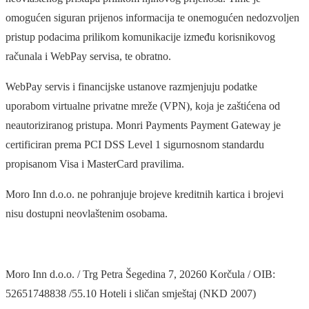
omogućen siguran prijenos informacija te onemogućen nedozvoljen
pristup podacima prilikom komunikacije između korisnikovog
računala i WebPay servisa, te obratno.
WebPay servis i financijske ustanove razmjenjuju podatke
uporabom virtualne privatne mreže (VPN), koja je zaštićena od
neautoriziranog pristupa. Monri Payments Payment Gateway je
certificiran prema PCI DSS Level 1 sigurnosnom standardu
propisanom Visa i MasterCard pravilima.
Moro Inn d.o.o. ne pohranjuje brojeve kreditnih kartica i brojevi
nisu dostupni neovlaštenim osobama.
Moro Inn d.o.o. / Trg Petra Šegedina 7, 20260 Korčula / OIB:
52651748838 /55.10 Hoteli i sličan smještaj (NKD 2007)