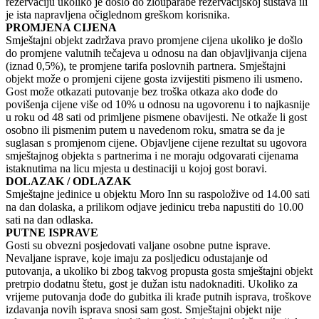
rezervaciju ukoliko je došlo do zlouparabe rezervacijskoj sustava ili
je ista napravljena očiglednom greškom korisnika.
PROMJENA CIJENA
Smještajni objekt zadržava pravo promjene cijena ukoliko je došlo
do promjene valutnih tečajeva u odnosu na dan objavljivanja cijena
(iznad 0,5%), te promjene tarifa poslovnih partnera. Smještajni
objekt može o promjeni cijene gosta izvijestiti pismeno ili usmeno.
Gost može otkazati putovanje bez troška otkaza ako dođe do
povišenja cijene više od 10% u odnosu na ugovorenu i to najkasnije
u roku od 48 sati od primljene pismene obavijesti. Ne otkaže li gost
osobno ili pismenim putem u navedenom roku, smatra se da je
suglasan s promjenom cijene. Objavljene cijene rezultat su ugovora
smještajnog objekta s partnerima i ne moraju odgovarati cijenama
istaknutima na licu mjesta u destinaciji u kojoj gost boravi.
DOLAZAK / ODLAZAK
Smještajne jedinice u objektu Moro Inn su raspoložive od 14.00 sati
na dan dolaska, a prilikom odjave jedinicu treba napustiti do 10.00
sati na dan odlaska.
PUTNE ISPRAVE
Gosti su obvezni posjedovati valjane osobne putne isprave.
Nevaljane isprave, koje imaju za posljedicu odustajanje od
putovanja, a ukoliko bi zbog takvog propusta gosta smještajni objekt
pretrpio dodatnu štetu, gost je dužan istu nadoknaditi. Ukoliko za
vrijeme putovanja dođe do gubitka ili krađe putnih isprava, troškove
izdavanja novih isprava snosi sam gost. Smještajni objekt nije