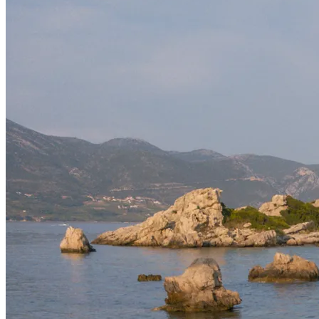
KORKYRA MED d.o.o.
Ribnjak 40, 20260 Zagreb, Hrvatska
OIB: 74290921645
IBAN: HR9741330061110008598
Telefon: +385 20 412 057
Email: igor.kodzoman@gmail.com;info@back4moro.com
Powered by
Nokumo
.