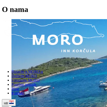
O nama
Boravite u MORO-u
Doživite MORO
Upoznajte MORO
Posebne ponude
Blog
Kontakt
HR