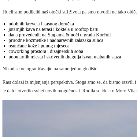
Htjeli smo podijeliti naš otočki stil života pa smo otvorili ne tako ob
udobnih kreveta i kasnog doručka
jutarnjih kava na terasi i koktela u rooftop baru
dana provedenih na Stupama & noći u gradu Korčuli
prirodne kozmetike i nadnaravnih zalazaka sunca
osunčane kože i punog mjeseca
coworking prostora i dizajnerskih soba
popularnih mjesta i skrivenih dragulja izvan utabanih staza
Nikad se ne ograničavajte na samo jedno gledište
Rast dolazi iz mijenjanja perspektiva. Stoga smo se, da bismo razvili
je dah i otvorilo svijet novih mogućnosti. Rodila se ideja o Moro Vila
© 2026 Moro Inn
Postavke kolačića
Uvjeti poslovanja
Kolačići & Politika privatnosti