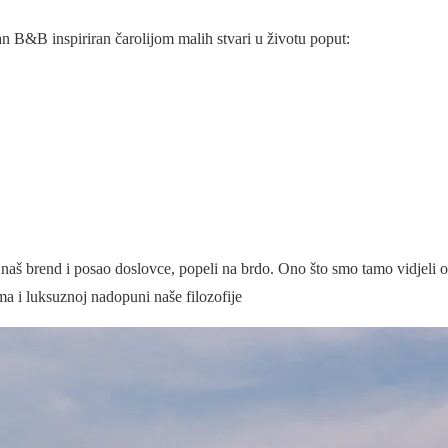
ičan B&B inspiriran čarolijom malih stvari u životu poput:
 i naš brend i posao doslovce, popeli na brdo. Ono što smo tamo vidjeli
ma i luksuznoj nadopuni naše filozofije