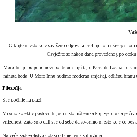
Vaša
Otkrijte mjesto koje savršeno odgovara profinjenom i živopisnom
Osvježite se nakon dana provedenog po otoku 
Moro Inn je potpuno novi boutique smještaj u Korčuli. Lociran u sa
minuta hoda. U Moro Innu nudimo moderan smještaj, odličnu hranu u 
Filozofija
Sve počinje na plaži
Mi smo kolektiv poslovnih ljudi i istomišljenika koji vjeruju da je ži
vrijednost. Zato smo dali sve od sebe da stvorimo mjesto koje će posta
Najveće zadovoljstvo dolazi od dijeljenja s drugima