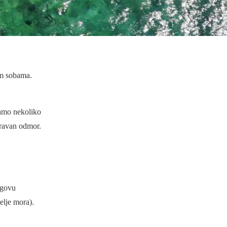
im sobama.
samo nekoliko
oravan odmor.
egovu
elje mora).