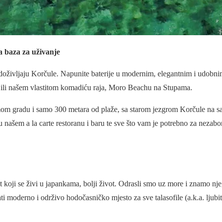
 baza za uživanje
 doživljaju Korčule. Napunite baterije u modernim, elegantnim i udobn
ili našem vlastitom komadiću raja, Moro Beachu na Stupama.
mom gradu i samo 300 metara od plaže, sa starom jezgrom Korčule na 
našem a la carte restoranu i baru te sve što vam je potrebno za nezab
vot koji se živi u japankama, bolji život. Odrasli smo uz more i znamo nj
ti moderno i održivo hodočasničko mjesto za sve talasofile (a.k.a. ljubit