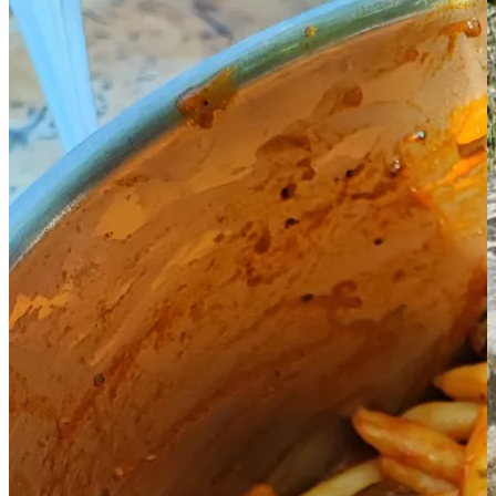
KORKYRA MED d.o.o.
Ribnjak 40, 20260 Zagreb, Hrvatska
OIB: 74290921645
IBAN: HR9741330061110008598
Telefon: +385 20 412 057
Email: igor.kodzoman@gmail.com;info@back4moro.com
Powered by
Nokumo
.