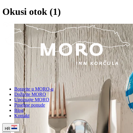
Okusi otok (1)
Boravite u MORO-u
Doživite MORO
Upoznajte MORO
Posebne ponude
Blog
Kontakt
HR