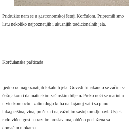
Pridružite nam se u gastronomskoj šetnji Korčulom. Pripremili smo
listu nekoliko najpoznatijih i ukusnijih tradicionalnih jela.
Korčulanska pašticada
-jedno od najpoznatijih lokalnih jela. Goveđi frinakando se začini sa
češnjakom i dalmatinskim začinskim biljem. Preko noći se marinira
u vinskom octu i zatim dugo kuha na laganoj vatri sa puno
luka,peršina, vina, prošeka i najvažnijim sastojkom-ljubavi. Uvjek
rado viđen gost na raznim proslavama, obično poslužena sa
domaćim njokama.